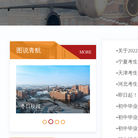
图说青航
•关于2
MORE
•宁夏考
•天津考
•河北考
•即日起
冬日校园
秋日校园
•初中毕
•初中毕
•初中毕