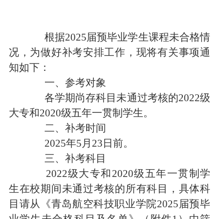
根据
2025届预毕业学生课程未合格情
况，为做好补考安排工作，
现将有关事项通
知如下：
一、
参考
对象
各学期尚存科目未通过考核的
2022级
大专和2020级五年一贯制学生。
二、补考时间
202
5
年
5
月
23
日
前
。
三、
补考科目
2022级大专和2020级五年一贯制学
生在校期间未通过考核的所有科目，具体科
目
请
从《青岛航空科技职业学院
2025届预毕