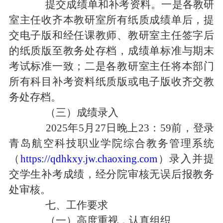
提交成绩
单
和
补考资料
。
一是
各教研
室主任收齐本教研室所有纸质成绩
单
后，
提
交
电子版和经任课教师、教研室主任签字后
的纸质版
至教务处存档
，
成绩
单
标准与期末
考试标准一致；二是
各教研
室
主任将本
部门
所有科目补考资料纸质版或电子版
收齐
交教
务处存档。
（三）
成绩录入
202
5
年
5
月
27
日
晚上
23：59前
，
登录
青岛航空科技职业学院综合教务管理系统
（
https://qdhkxy.jw.chaoxing.com
）
录入
并提
交
学生补考成绩
，经分院审核无误后报教务
处审核。
七
、工作要求
（一）高度重视，认真组织