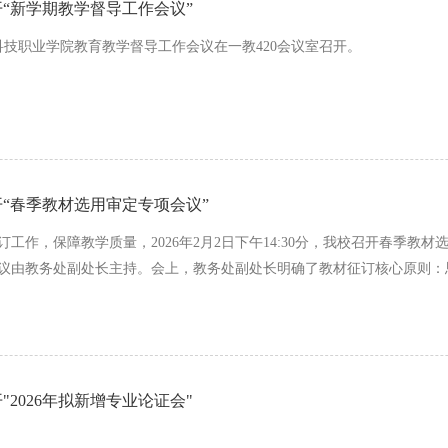
“新学期教学督导工作会议”
科技职业学院教育教学督导工作会议在一教420会议室召开。
“春季教材选用审定专项会议”
征订工作，保障教学质量，2026年2月2日下午14:30分，我校召开春季
议由教务处副处长主持。会上，教务处副处长明确了教材征订核心原则：
教材、数字教材及国省规划教材，严控本科、境外教材及成本，确保教材
用合规新形态教材，对特殊情况选用传统教材作出说明。经审核，各单位方
配教学改革，优先选用新形态教材；规范选用流程，压实审核责任，形成
续将完成审核意见汇总及审定签字工作，为春季学期教学有序开展筑牢基
2026年拟新增专业论证会"