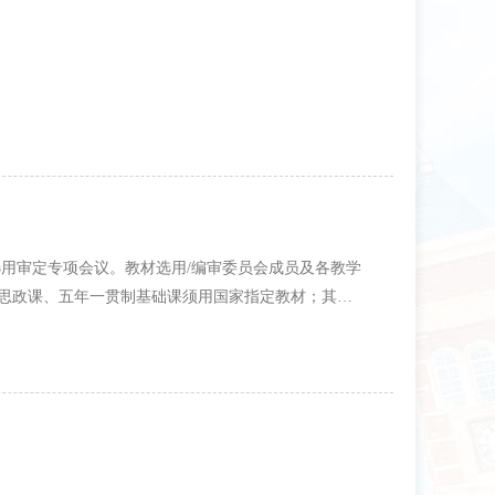
教材选用审定专项会议。教材选用/编审委员会成员及各教学
思政课、五年一贯制基础课须用国家指定教材；其余
合规适配。各教学单位依次汇报教材选用情况，均严
案均无异议，本次共审定教材121种。罗斌副校长作
闭环管理；同步优化授课模式，切实将教材优势转化
础。