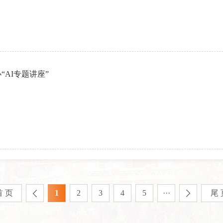
AI专题讲座”
首 页
1
2
3
4
5
···
尾 