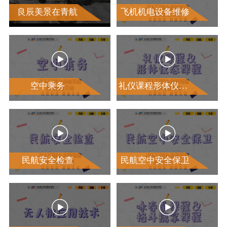
良辰美景在青航
飞机机电设备维修


空中乘务
礼仪课程形体仪态课程


民航安全检查
民航空中安全保卫

