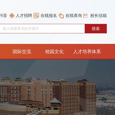
抖音
人才招聘
在线报名
在线查询
校长信箱
国际交流
校园文化
人才培养体系
重构工作专栏