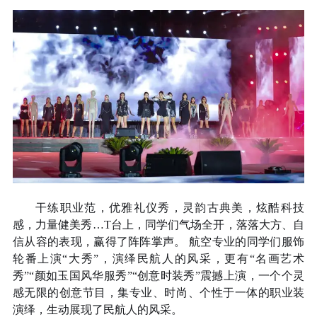
干练职业范，优雅礼仪秀，灵韵古典美，炫酷科技
感，力量健美秀…T台上，同学们气场全开，落落大方、自
信从容的表现，赢得了阵阵掌声。 航空专业的同学们服饰
轮番上演“大秀”，演绎民航人的风采，更有“名画艺术
秀”“颜如玉国风华服秀”“创意时装秀”震撼上演，一个个灵
感无限的创意节目，集专业、时尚、个性于一体的职业装
演绎，生动展现了民航人的风采。