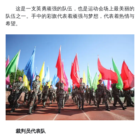
这是一支英勇顽强的队伍，也是运动会场上最美丽的
队伍之一。手中的彩旗代表着顽强与梦想，代表着热情与
希望。
裁判员代表队