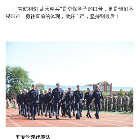
“青航利剑 蓝天精兵”是空保学子的口号，更是他们不
畏艰难，勇往直前的体现，做好自己，坚持到最后！
五专学院代表队