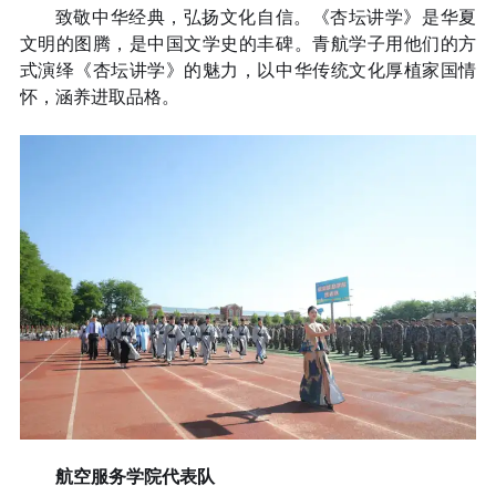
致敬中华经典，弘扬文化自信。《杏坛讲学》是华夏
文明的图腾，是中国文学史的丰碑。青航学子用他们的方
式演绎《杏坛讲学》的魅力，以中华传统文化厚植家国情
怀，涵养进取品格。
航空服务学院代表队