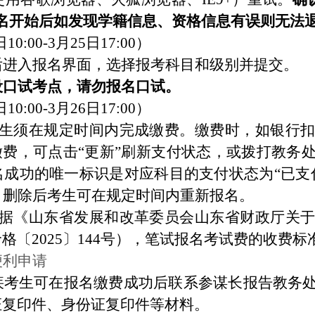
名。报名开始后如发现学籍信息、资格信息有误则无法
10:00-3月25日17:00）
后进入报名界面，选择报考科目和级别并提交。
设口试考点，请勿报名口试。
日
10:00
-3
月
2
6
日
17:00
）
生须在规定时间内完成缴费。缴费时，如银行
缴费，可点击“更新”刷新支付状态，或拨打
教务
名成功的唯一标识是对应科目的支付状态为
“已
，删除后考生可在规定时间内重新报名。
据《山东省发展和改革委员会山东省财政厅关
价格〔
2025〕144号），笔试报名考试费的收费标
便利申请
疾考生可在报名缴费成功后
联系参谋长报告教务
证复印件、身份证复印件等材料。