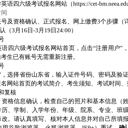
学英语四六级考试报名网站（
https://cet-bm.ne
时间
账号及资格确认、正式报名、网上缴费
3个步骤（
（3月16日-3月19日24:00）
号
英语四六级考试报名网站首页，点击
“注册用户”
如考生已有账号无需重新注册。
号
”，选择省份
山东省
，输入证件号码、密码及验
报名网站首页的考试简介、考生须知、考试时间、
和复核
、资格信息确认
，检查自己的照片和基本信息（
学历、学制、入学年份、年级、院系、专业、班
修改
。
请
认真填写、核对本人信息并对自己所填
使用谷歌浏览器、火狐浏览器、
IE9+）重试
。
确