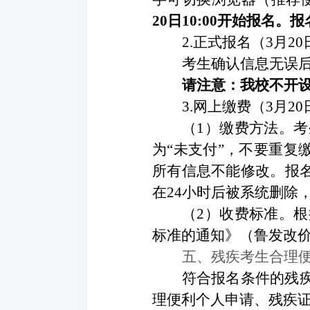
20日10:00开始报
2.正式报名（
3月20日
考生确认信息无误
请注意：我校不开
3.
网上缴费
（
3
月
20
（
1）
缴费方法。考
为
“未支付”，不要重复
所有信息不能修改。报
在24小时后被系统删除
（
2）
收费标准。根
标准的通知》（鲁发改
五、
残疾考生合理
符合报名条件的残
理便利个人申请、残疾