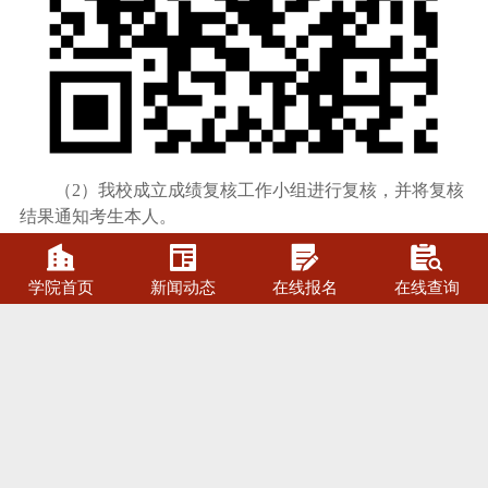
（
2
）我校成立成绩复核工作小组进行复核，并将复核
结果通知考生本人。




学院首页
新闻动态
在线报名
在线查询
相关推荐
RELATED RECOMMEND
【集团新闻】停课不停
10
学！泛美教育集团全面部
2020-02
署，把控无界知识传输，
实现优质教学效果
【集团新闻】喜讯！甘肃
18