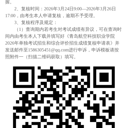
握。
2
、复核时间：
2026
年
3
月
24
日
9:00—2026
年
3
月
26
日
17:00
，由考生本人申请复核，逾期不予受理。
3
、复核程序及规定：
（
1
）查询期内若考生对考试成绩有异议，可在查询时
间内由考生本人下载并填写好《青岛航空科技职业学院
2026
年单独考试招生和综合评价招生成绩复核申请表》并
发送邮件至
1586305451@qq.com
进行申诉，申诉模板请按
照附件一（扫描二维码获取）填写。