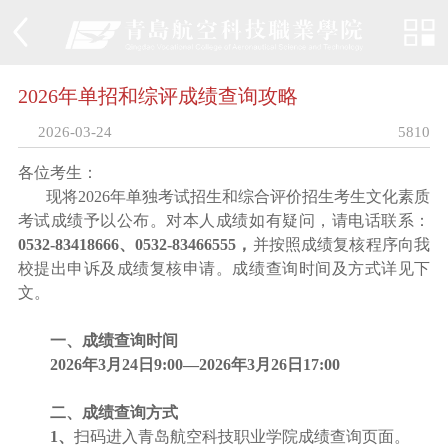
2026年单招和综评成绩查询攻略
2026-03-24
5810
各位考生：
现将
2026
年单独考试招生和综合评价招生考生文化素质
考试成绩予以公布。对本人成绩如有疑问，请电话联系：
0532-83418666
、
0532-83466555
，
并按照成绩复核程序向我
校提出申诉及成绩复核申请。成绩查询时间及方式详见下
文。
一、成绩查询时间
2026
年
3
月
24
日
9:00—2026
年
3
月
26
日
17:00
二、成绩查询方式
1
、
扫码进入青岛航空科技职业学院成绩查询页面。