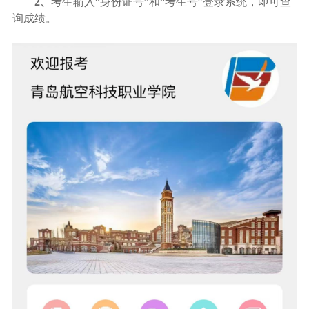
2
、
考生输入
“
身份证号
”
和
“
考生号
”
登录系统，即可查
询成绩。