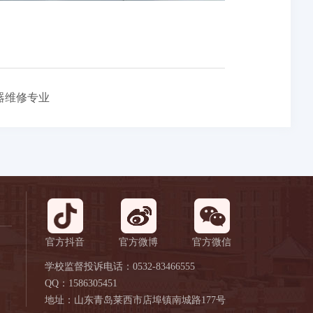
器维修专业
官方抖音
官方微博
官方微信
学校监督投诉电话：0532-83466555
QQ：1586305451
地址：山东青岛莱西市店埠镇南城路177号