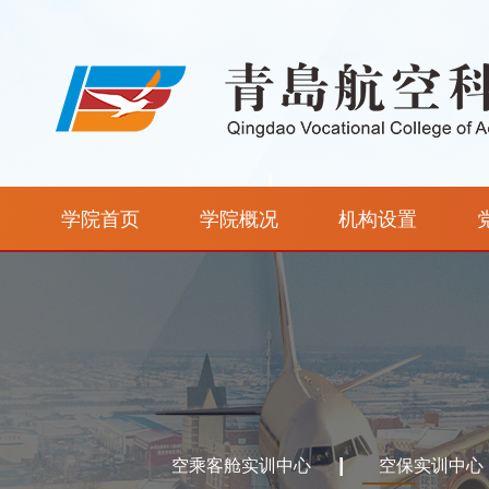
学院首页
学院概况
机构设置
空乘客舱实训中心
空保实训中心