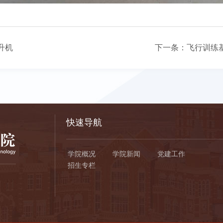
直升机
下一条：
飞行训练
快速导航
学院概况
学院新闻
党建工作
招生专栏