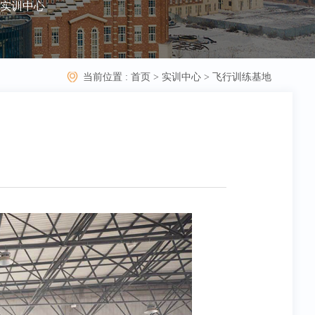
实训中心
当前位置 :
首页
>
实训中心
>
飞行训练基地