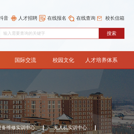
抖音
人才招聘
在线报名
在线查询
校长信箱
国际交流
校园文化
人才培养体系
重构工作专栏
设备维修实训中心
无人机实训中心