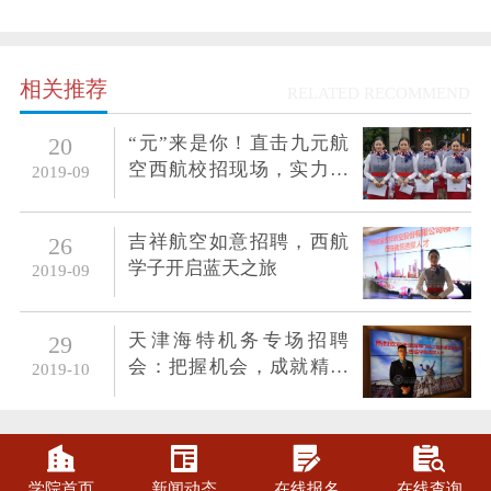
相关推荐
RELATED RECOMMEND
“元”来是你！直击九元航
20
空西航校招现场，实力成
2019-09
就梦想
吉祥航空如意招聘，西航
26
学子开启蓝天之旅
2019-09
天津海特机务专场招聘
29
会：把握机会，成就精彩
2019-10
人生




学院首页
新闻动态
在线报名
在线查询