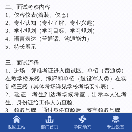
二、
面试考察内容
1
、仪容仪表
(
着装、仪态）
2
、专业认知（专业了解、专业兴趣）
3
、学业规划（学习目标、学习规划）
4
、语言表达（普通话、沟通能力）
5
、特长展示
三、面试流程
1
、进场。凭准考证进入面试区。单招（普通类）
在教学楼东楼、综评和单招（退役军人类）在实
训楼三楼（具体考场详见学校考场安排表）。
2
、验证。考生到达考场候考室，出示本人准考
生、身份证给工作人员查验。
3
、领取号牌。通过身份查验后，签字领取号牌。
4
、候考。号牌贴左胸，进入待考区，就坐等候。
5
、面试。进入面试场，参加面试（考生根据评委
返回主站
部门首页
学院动态
专业设置