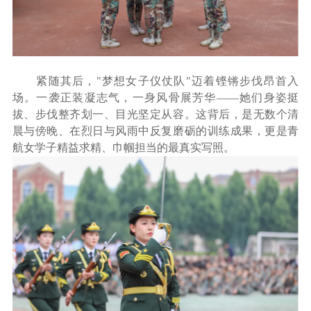
紧随其后，"梦想女子仪仗队"迈着铿锵步伐昂首入
场。一袭正装凝志气，一身风骨展芳华——她们身姿挺
拔、步伐整齐划一、目光坚定从容。这背后，是无数个清
晨与傍晚、在烈日与风雨中反复磨砺的训练成果，更是青
航女学子精益求精、巾帼担当的最真实写照。