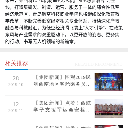
未来，莱西将以“整机制造+无人机产业+场景融合”为主
线，打造集研发、制造、运营、服务于一体的综合性低空
经济示范区，青岛航空科技职业学院也将继续深化教育教
学改革，不断完善低空经济相关专业体系，持续深化产教
融合与科教融汇，为低空经济腾飞装上“人才引擎”。在政策
东风与产业需求的双重驱动下，以更开放的姿态、更务实
的行动，书写无人机领域的新篇章。
相关推荐
RELATED RECOMMEND
【集团新闻】围观2019民
28
航西南地区客舱乘务员技
2019-10
能大赛，西航学子受益匪
浅
【集团新闻】点赞！西航
12
学子支援军运会安检工
2019-11
作，专业表现获赞誉