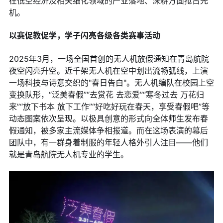
在低空经济及相关细化领域的产业落地、深耕方面抢占先
机。
以赛促教促学，学子闪亮各级各类赛事活动
2025年3月，一场全国首创的无人机放假通知在青岛航院
夜空闪亮升空。近千架无人机在空中划出流畅弧线，上演
一场科技与诗意交织的"春日告白"。无人机编队在校园上空
变换队形，“泛美春假”“去赏花 去恋爱”“寒冬过去 万花归
来”“放下书本 放下工作”“好吃好玩在春天，享受春假吧”等
动态图案依次呈现。以极具创意的形式向全体师生发布春
假通知，被多家主流媒体争相报道。而在这场表演的幕后
团队中，有一群身着制服的年轻人格外引人注目——他们
就是青岛航院无人机专业的学生。