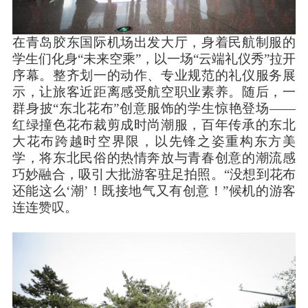
在青岛胶东国际机场出发大厅，身着民航制服的
学生们化身“未来空乘”，以一场“云端礼仪秀”拉开
序幕。整齐划一的动作、专业规范的礼仪服务展
示，让旅客近距离感受航空职业素养。随后，一
群身披“东北花布”创意服饰的学生惊艳登场——
红绿撞色花布裁剪成时尚潮服，百年传承的东北
大花布跨越时空界限，以先锋之姿重构东方美
学，将东北民俗的热情奔放与青春创意的潮流感
巧妙融合，吸引大批游客驻足拍照。“没想到花布
还能这么‘潮’！既接地气又有创意！”候机的游客
连连赞叹。