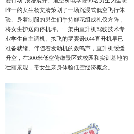
爱行动”浪漫展开。航空机电学院60名男生为全班
唯一的女生杨文清策划了一场沉浸式低空飞行体
验。身着制服的男生们手持鲜花组成礼仪方阵，
将女生护送向停机坪。一架由直升机驾驶技术专
业学生自主调机、执飞的罗宾逊R44直升机早已
准备就绪。伴随着发动机的轰鸣声，直升机缓缓
升空，在300米低空俯瞰景区式校园和实训基地的
壮丽景观，带女生亲身体验低空经济概念。